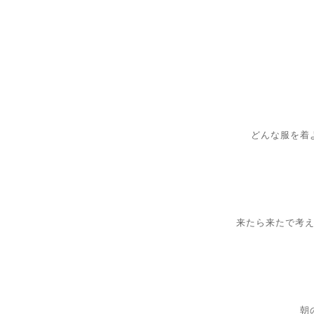
どんな服を着
来たら来たで考
朝