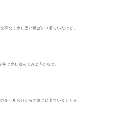
んな事なく少し固い服ばかり着ていたけど、
今年は少し遊んでみようかなと。
服のルールも分からず適当に着ていましたが、