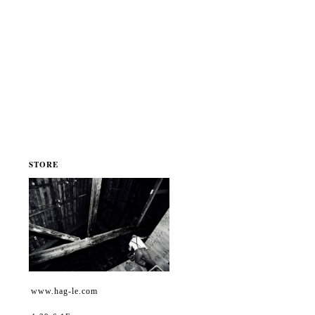
STORE
www.hag-le.com