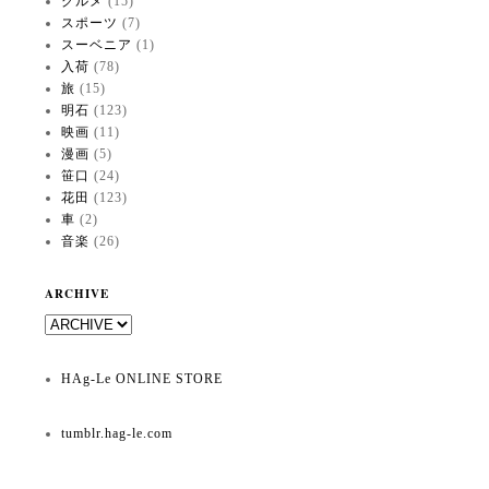
グルメ
(15)
スポーツ
(7)
スーベニア
(1)
入荷
(78)
旅
(15)
明石
(123)
映画
(11)
漫画
(5)
笹口
(24)
花田
(123)
車
(2)
音楽
(26)
ARCHIVE
HAg-Le ONLINE STORE
tumblr.hag-le.com