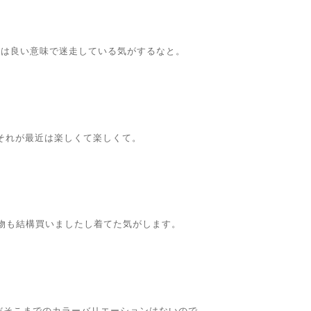
年は良い意味で迷走している気がするなと。
それが最近は楽しくて楽しくて。
色物も結構買いましたし着てた気がします。
だそこまでのカラーバリエーションはないので、