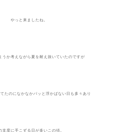
やっと来ましたね。
ようか考えながら夏を耐え抜いていたのですが
えてたのになかなかパッと浮かばない日も多々あり
の支度に手こずる日が多いこの頃。