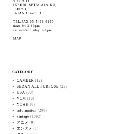
4-39-6 1F
IKEJIRI, SETAGAYA-KU,
TOKYO,
JAPAN 154-0001
TEL/FAX 03-5486-6160
mon-fri 3-10pm
sat,sun&holiday 1-8pm
MAP
CATEGORY
CAMBER
(12)
SEDAN ALL PURPOSE
(23)
USA
(33)
VCM
(16)
YOAK
(8)
information
(298)
vintage
(1892)
アニメ
(8)
エンタメ
(1)