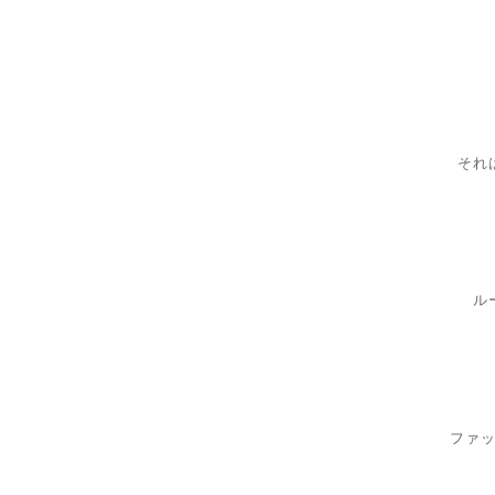
それ
ル
ファ