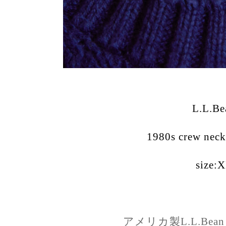
L.L.Be
1980s crew neck
size:
アメリカ製L.L.Be