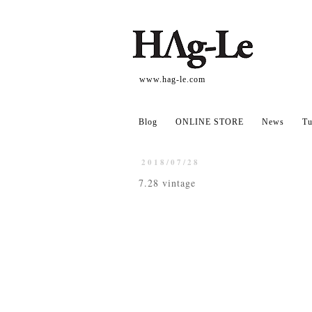
www.hag-le.com
Blog
ONLINE STORE
News
Tu
2018/07/28
7.28 vintage