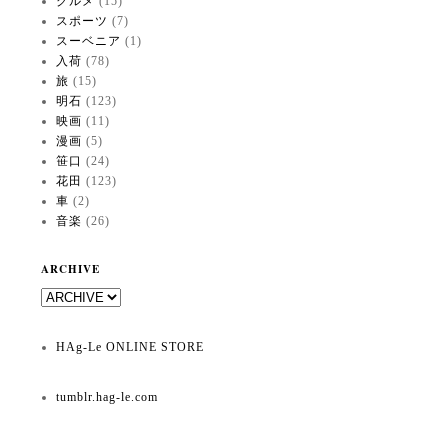
グルメ
(15)
スポーツ
(7)
スーベニア
(1)
入荷
(78)
旅
(15)
明石
(123)
映画
(11)
漫画
(5)
笹口
(24)
花田
(123)
車
(2)
音楽
(26)
ARCHIVE
HAg-Le ONLINE STORE
tumblr.hag-le.com