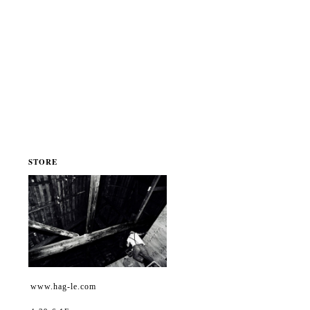
STORE
www.hag-le.com