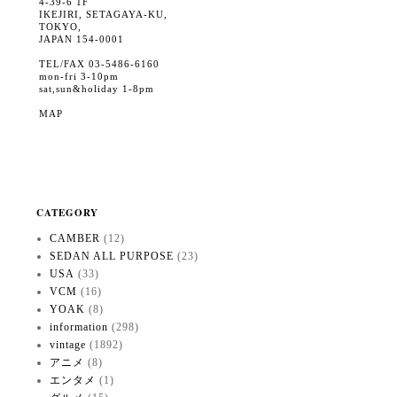
4-39-6 1F
IKEJIRI, SETAGAYA-KU,
TOKYO,
JAPAN 154-0001
TEL/FAX 03-5486-6160
mon-fri 3-10pm
sat,sun&holiday 1-8pm
MAP
CATEGORY
CAMBER
(12)
SEDAN ALL PURPOSE
(23)
USA
(33)
VCM
(16)
YOAK
(8)
information
(298)
vintage
(1892)
アニメ
(8)
エンタメ
(1)