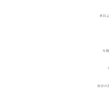
本日よ
今
自分の