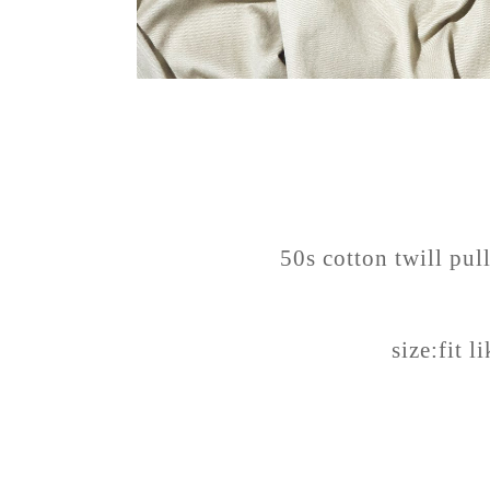
50s cotton twill pul
size:fit l