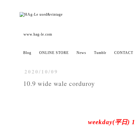
www.hag-le.com
Blog
ONLINE STORE
News
Tumblr
CONTACT
2020/10/09
10.9 wide wale corduroy
weekday(平日) 1