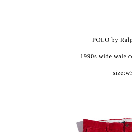
POLO by Ralp
1990s wide wale c
size:w