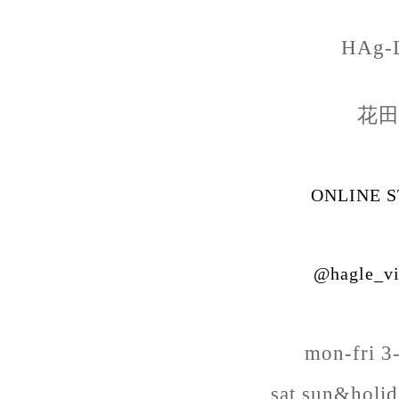
HAg-
花
ONLINE 
@hagle_vi
mon-fri 
sat,sun&holi