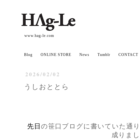
www.hag-le.com
Blog
ONLINE STORE
News
Tumblr
CONTACT
2026/02/02
うしおととら
先日
の笹口ブログに書いていた通り
成りまし