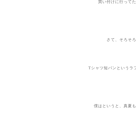
買い付けに行って
さて、そろそ
Tシャツ短パンというラ
僕はというと、真夏