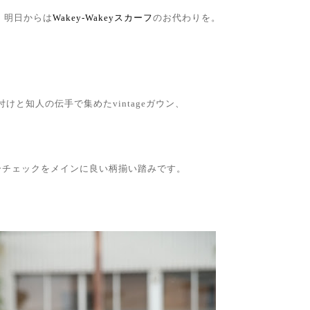
、明日からは
Wakey-Wakeyスカーフ
のお代わりを。
付けと知人の伝手で集めたvintageガウン、
ーチェックをメインに良い柄揃い踏みです。