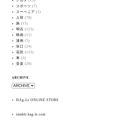
グルメ
(15)
スポーツ
(7)
スーベニア
(1)
入荷
(78)
旅
(15)
明石
(123)
映画
(11)
漫画
(5)
笹口
(24)
花田
(123)
車
(2)
音楽
(26)
ARCHIVE
HAg-Le ONLINE STORE
tumblr.hag-le.com