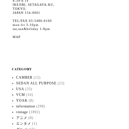
4-39-6 1F
IKEJIRI, SETAGAYA-KU,
TOKYO,
JAPAN 154-0001
TEL/FAX 03-5486-6160
mon-fri 3-10pm
sat,sun&holiday 1-8pm
MAP
CATEGORY
CAMBER
(12)
SEDAN ALL PURPOSE
(23)
USA
(33)
VCM
(16)
YOAK
(8)
information
(298)
vintage
(1892)
アニメ
(8)
エンタメ
(1)