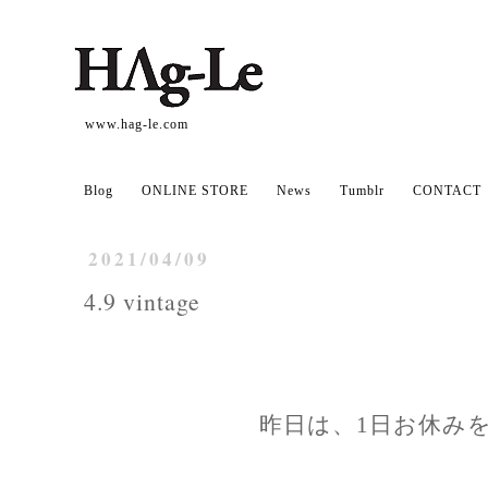
www.hag-le.com
Blog
ONLINE STORE
News
Tumblr
CONTACT
2021/04/09
4.9 vintage
昨日は、1日お休み