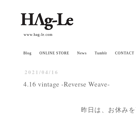
www.hag-le.com
Blog
ONLINE STORE
News
Tumblr
CONTACT
2021/04/16
4.16 vintage -Reverse Weave-
昨日は、お休みを