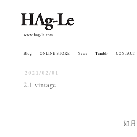
www.hag-le.com
Blog
ONLINE STORE
News
Tumblr
CONTACT
2021/02/01
2.1 vintage
如月