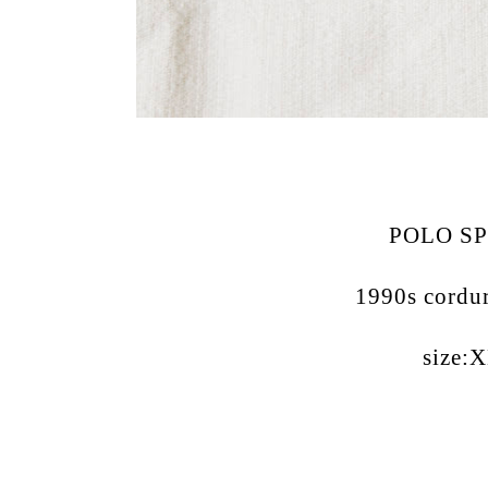
POLO S
1990s cordur
size: