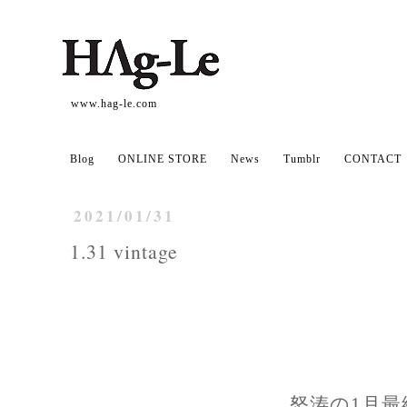
www.hag-le.com
Blog
ONLINE STORE
News
Tumblr
CONTACT
2021/01/31
1.31 vintage
怒涛の1月最