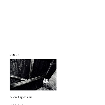
STORE
www.hag-le.com