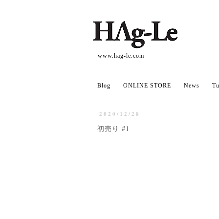
www.hag-le.com
Blog
ONLINE STORE
News
Tu
2020/12/28
初売り #1