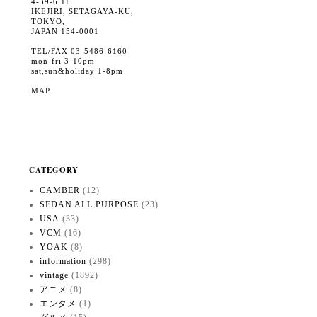
4-39-6 1F
IKEJIRI, SETAGAYA-KU,
TOKYO,
JAPAN 154-0001
TEL/FAX 03-5486-6160
mon-fri 3-10pm
sat,sun&holiday 1-8pm
MAP
CATEGORY
CAMBER
(12)
SEDAN ALL PURPOSE
(23)
USA
(33)
VCM
(16)
YOAK
(8)
information
(298)
vintage
(1892)
アニメ
(8)
エンタメ
(1)