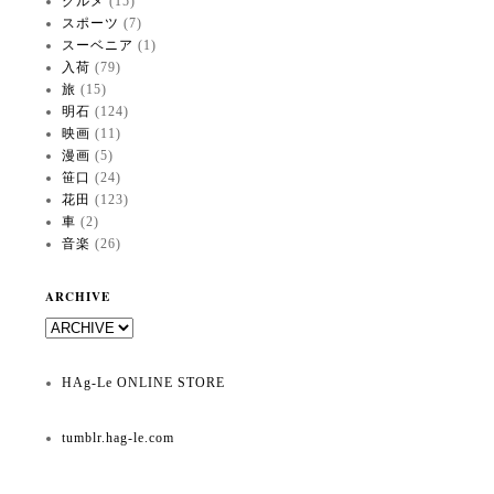
グルメ
(15)
スポーツ
(7)
スーベニア
(1)
入荷
(79)
旅
(15)
明石
(124)
映画
(11)
漫画
(5)
笹口
(24)
花田
(123)
車
(2)
音楽
(26)
ARCHIVE
HAg-Le ONLINE STORE
tumblr.hag-le.com