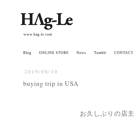
www.hag-le.com
Blog
ONLINE STORE
News
Tumblr
CONTACT
2019/08/10
buying trip in USA
お久しぶりの店主