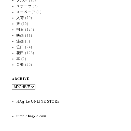
グルメ
(15)
スポーツ
(7)
スーベニア
(1)
入荷
(79)
旅
(15)
明石
(124)
映画
(11)
漫画
(5)
笹口
(24)
花田
(123)
車
(2)
音楽
(26)
ARCHIVE
HAg-Le ONLINE STORE
tumblr.hag-le.com