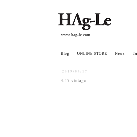
www.hag-le.com
Blog
ONLINE STORE
News
Tu
2019/04/17
4.17 vintage