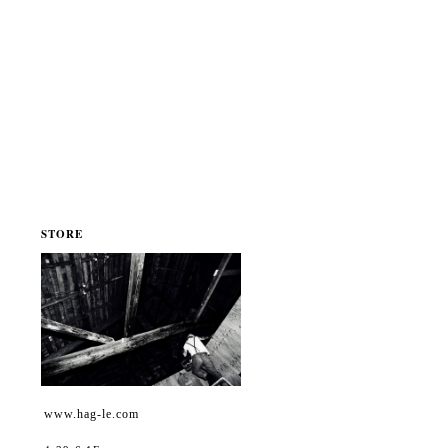
STORE
www.hag-le.com