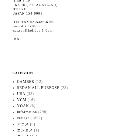
4-39-6 1F
IKEJIRI, SETAGAYA-KU,
TOKYO,
JAPAN 154-0001
TEL/FAX 03-5486-6160
mon-fri 3-10pm
sat,sun&holiday 1-8pm
MAP
CATEGORY
CAMBER
(12)
SEDAN ALL PURPOSE
(23)
USA
(33)
VCM
(16)
YOAK
(8)
information
(298)
vintage
(1892)
アニメ
(8)
エンタメ
(1)