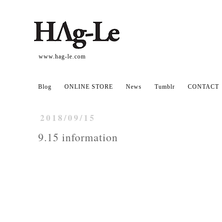
www.hag-le.com
Blog
ONLINE STORE
News
Tumblr
CONTACT
2018/09/15
9.15 information