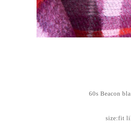
60s Beacon bl
size:fit l