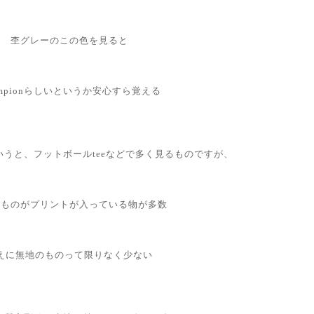
杢グレーのこの色を見ると
ampionらしいというか安心すら覚える
eeでいうと、フットボールteeなどで多く見るものですが、
のものがプリントが入っている物が多数
えに無地のものって限りなく少ない