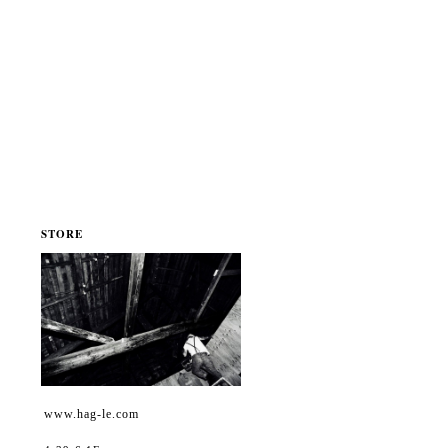
STORE
www.hag-le.com