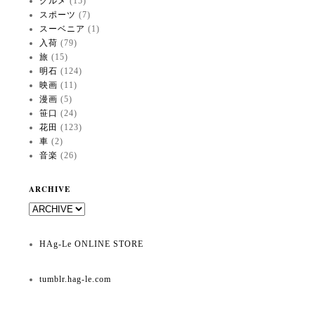
グルメ
(15)
スポーツ
(7)
スーベニア
(1)
入荷
(79)
旅
(15)
明石
(124)
映画
(11)
漫画
(5)
笹口
(24)
花田
(123)
車
(2)
音楽
(26)
ARCHIVE
HAg-Le ONLINE STORE
tumblr.hag-le.com