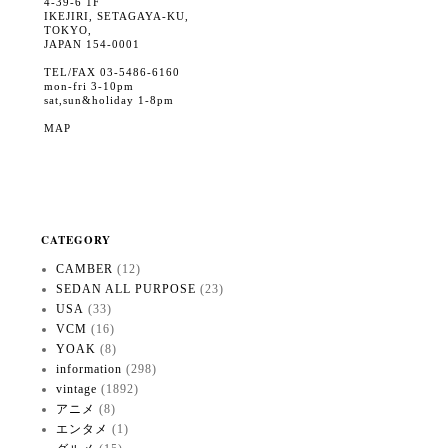
4-39-6 1F
IKEJIRI, SETAGAYA-KU,
TOKYO,
JAPAN 154-0001
TEL/FAX 03-5486-6160
mon-fri 3-10pm
sat,sun&holiday 1-8pm
MAP
CATEGORY
CAMBER
(12)
SEDAN ALL PURPOSE
(23)
USA
(33)
VCM
(16)
YOAK
(8)
information
(298)
vintage
(1892)
アニメ
(8)
エンタメ
(1)