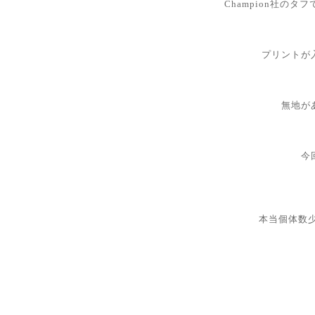
Champion社の
プリントが
無地が
今
本当個体数