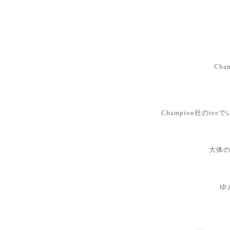
Ch
Champion社のt
大体
ゆ