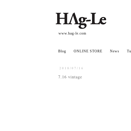
www.hag-le.com
Blog
ONLINE STORE
News
Tu
2018/07/16
7.16 vintage