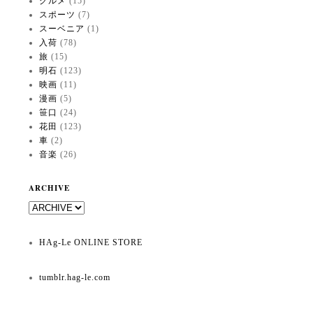
グルメ
(15)
スポーツ
(7)
スーベニア
(1)
入荷
(78)
旅
(15)
明石
(123)
映画
(11)
漫画
(5)
笹口
(24)
花田
(123)
車
(2)
音楽
(26)
ARCHIVE
HAg-Le ONLINE STORE
tumblr.hag-le.com