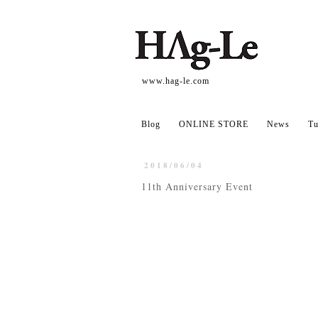
www.hag-le.com
Blog
ONLINE STORE
News
Tu
2018/06/04
11th Anniversary Event