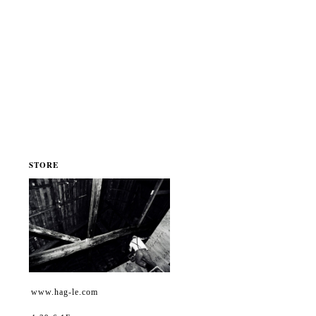
STORE
www.hag-le.com