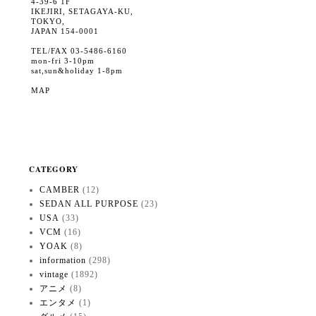
4-39-6 1F
IKEJIRI, SETAGAYA-KU,
TOKYO,
JAPAN 154-0001
TEL/FAX 03-5486-6160
mon-fri 3-10pm
sat,sun&holiday 1-8pm
MAP
CATEGORY
CAMBER
(12)
SEDAN ALL PURPOSE
(23)
USA
(33)
VCM
(16)
YOAK
(8)
information
(298)
vintage
(1892)
アニメ
(8)
エンタメ
(1)