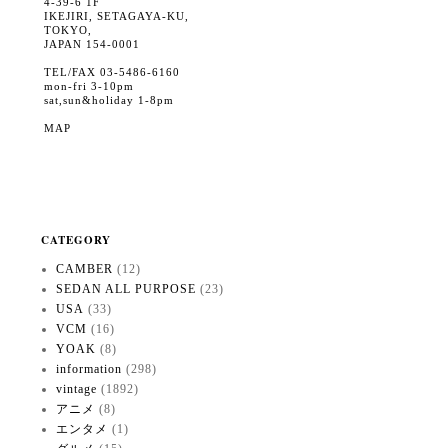
4-39-6 1F
IKEJIRI, SETAGAYA-KU,
TOKYO,
JAPAN 154-0001
TEL/FAX 03-5486-6160
mon-fri 3-10pm
sat,sun&holiday 1-8pm
MAP
CATEGORY
CAMBER
(12)
SEDAN ALL PURPOSE
(23)
USA
(33)
VCM
(16)
YOAK
(8)
information
(298)
vintage
(1892)
アニメ
(8)
エンタメ
(1)