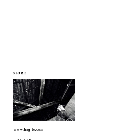
STORE
www.hag-le.com