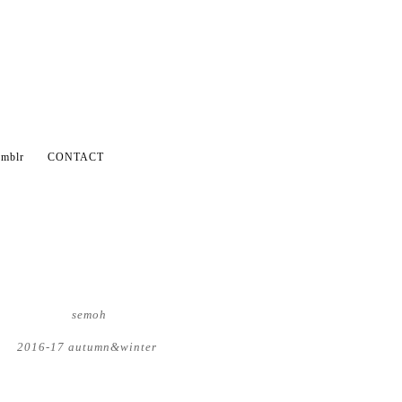
mblr
CONTACT
semoh
2016-17 autumn&winter