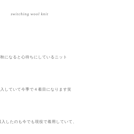
switching wool knit
年秋になると心待ちにしているニット
購入していて今季で４着目になります笑
購入したのも今でも現役で着用していて、