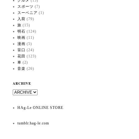
グルメ
(15)
スポーツ
(7)
スーベニア
(1)
入荷
(79)
旅
(15)
明石
(124)
映画
(11)
漫画
(5)
笹口
(24)
花田
(123)
車
(2)
音楽
(26)
ARCHIVE
HAg-Le ONLINE STORE
tumblr.hag-le.com