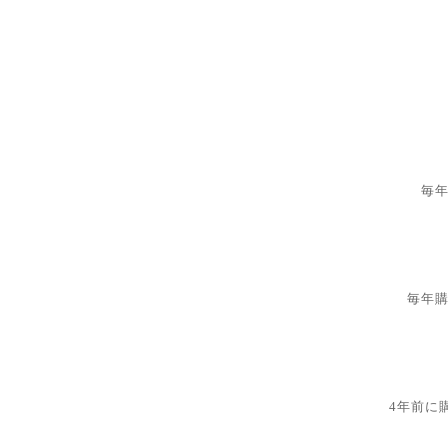
毎
毎年
4年前に