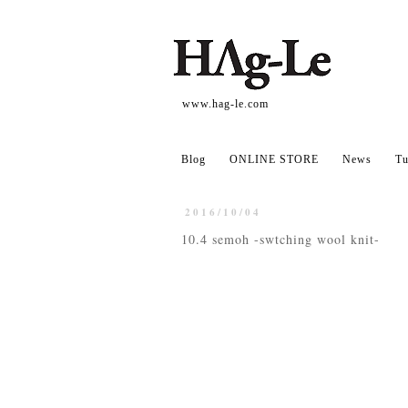
www.hag-le.com
Blog
ONLINE STORE
News
Tu
2016/10/04
10.4 semoh -swtching wool knit-