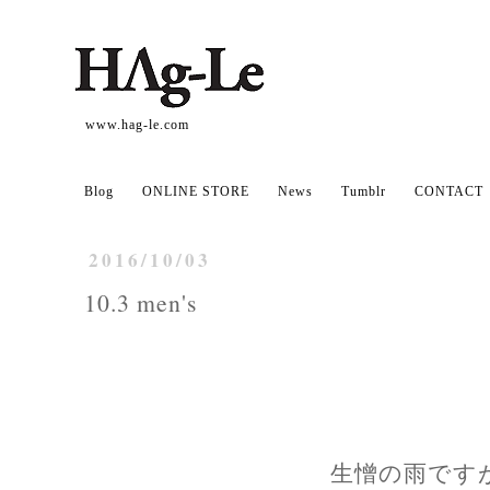
www.hag-le.com
Blog
ONLINE STORE
News
Tumblr
CONTACT
2016/10/03
10.3 men's
生憎の雨です