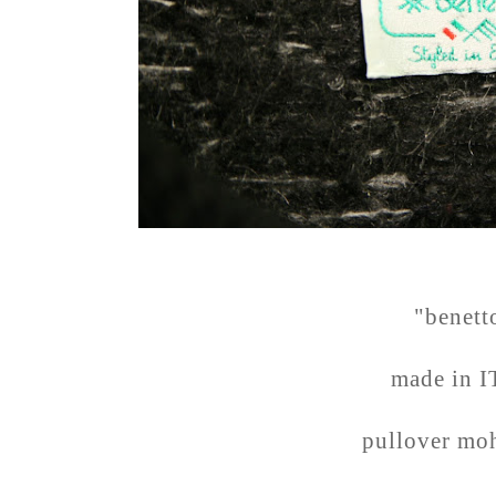
"benett
made in 
pullover moh