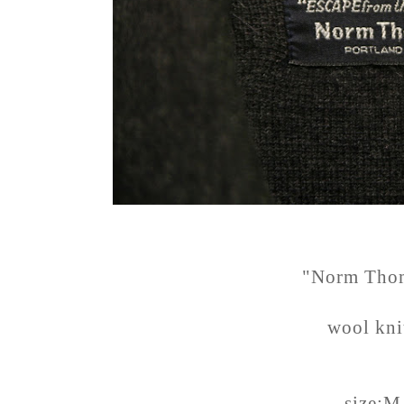
"Norm Tho
wool kni
size:M