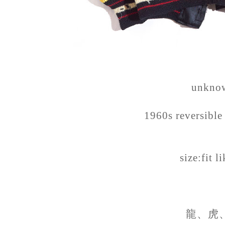
unkno
1960s reversible
size:fit l
龍、虎