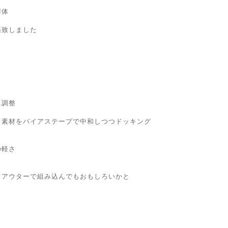
解体
築致しました
に調整
ス素材をバイアステープで中和しつつドッキング
の軽さ
てアウターで組み込んでもおもしろいかと