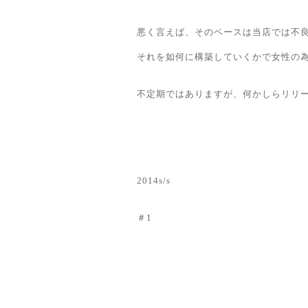
悪く言えば、そのベースは当店では不
それを如何に構築していくかで女性の
不定期ではありますが、何かしらリリ
2014s/s
＃1