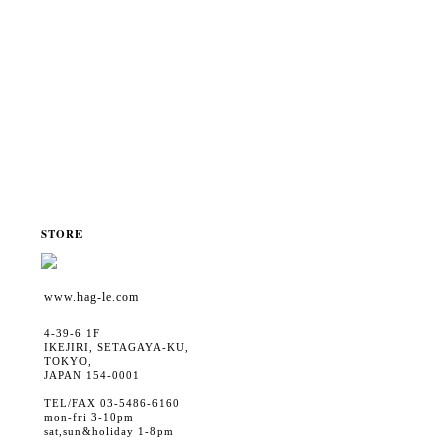
STORE
www.hag-le.com
4-39-6 1F
IKEJIRI, SETAGAYA-KU,
TOKYO,
JAPAN 154-0001
TEL/FAX 03-5486-6160
mon-fri 3-10pm
sat,sun&holiday 1-8pm