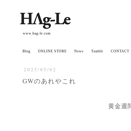
www.hag-le.com
Blog
ONLINE STORE
News
Tumblr
CONTACT
2025/05/02
GWのあれやこれ
黄金週