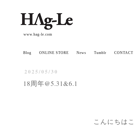
www.hag-le.com
Blog
ONLINE STORE
News
Tumblr
CONTACT
2025/05/30
18周年@5.31&6.1
こんにちはこ