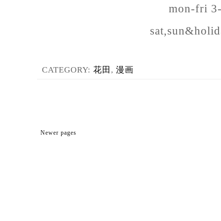
mon-fri 
sat,sun&holi
CATEGORY:
花田
,
漫画
Newer pages