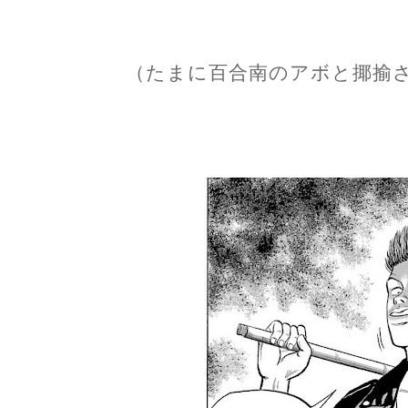
（たまに百合南のアボと揶揄さ