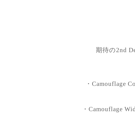
期待の2nd De
・Camouflage Coa
・Camouflage Wide