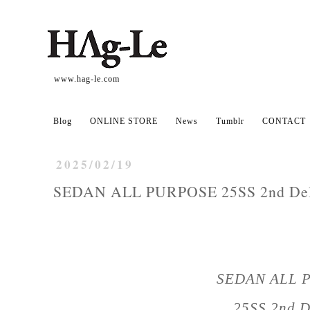
www.hag-le.com
Blog
ONLINE STORE
News
Tumblr
CONTACT
2025/02/19
SEDAN ALL PURPOSE 25SS 2nd Del
SEDAN ALL 
25SS 2nd
D