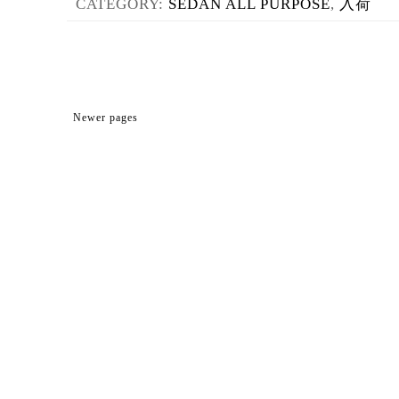
CATEGORY:
SEDAN ALL PURPOSE
,
入荷
Newer pages