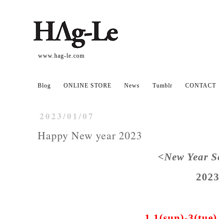
www.hag-le.com
Blog
ONLINE STORE
News
Tumblr
CONTACT
2023/01/07
Happy New year 2023
<New Year S
202
1.1(sun)-3(tue)