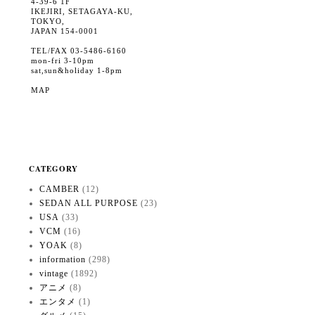
4-39-6 1F
IKEJIRI, SETAGAYA-KU,
TOKYO,
JAPAN 154-0001
TEL/FAX 03-5486-6160
mon-fri 3-10pm
sat,sun&holiday 1-8pm
MAP
CATEGORY
CAMBER
(12)
SEDAN ALL PURPOSE
(23)
USA
(33)
VCM
(16)
YOAK
(8)
information
(298)
vintage
(1892)
アニメ
(8)
エンタメ
(1)