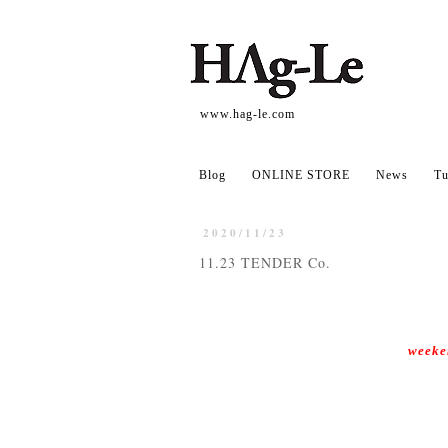
www.hag-le.com
Blog
ONLINE STORE
News
Tu
2020/11/23
11.23 TENDER Co.
week