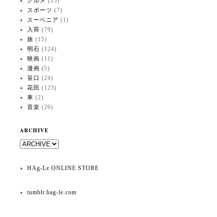
グルメ
(15)
スポーツ
(7)
スーベニア
(1)
入荷
(79)
旅
(15)
明石
(124)
映画
(11)
漫画
(5)
笹口
(24)
花田
(123)
車
(2)
音楽
(26)
ARCHIVE
HAg-Le ONLINE STORE
tumblr.hag-le.com