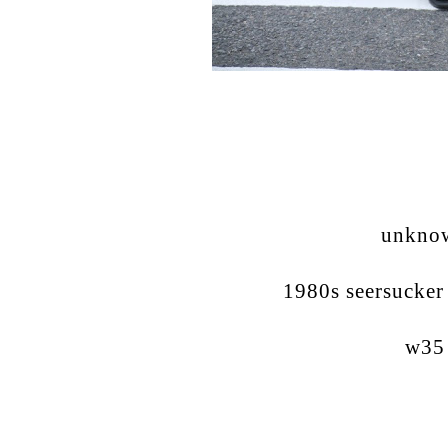
unkno
1980s seersucker 
w35