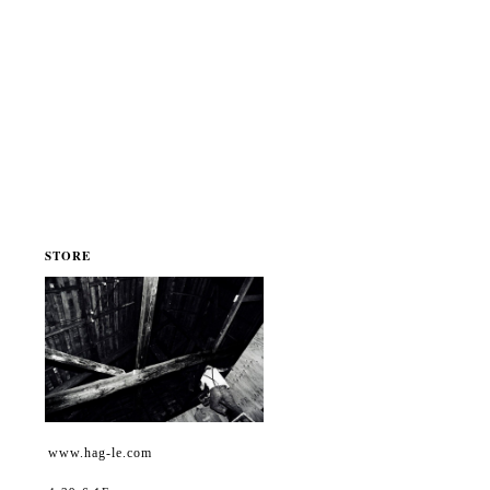
STORE
www.hag-le.com