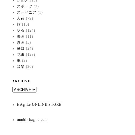
グルメ
(15)
スポーツ
(7)
スーベニア
(1)
入荷
(79)
旅
(15)
明石
(124)
映画
(11)
漫画
(5)
笹口
(24)
花田
(123)
車
(2)
音楽
(26)
ARCHIVE
HAg-Le ONLINE STORE
tumblr.hag-le.com