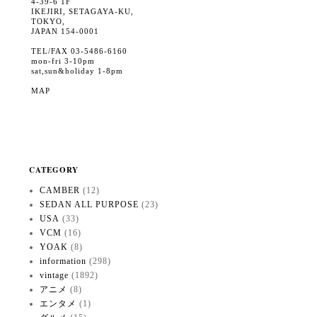
4-39-6 1F
IKEJIRI, SETAGAYA-KU,
TOKYO,
JAPAN 154-0001
TEL/FAX 03-5486-6160
mon-fri 3-10pm
sat,sun&holiday 1-8pm
MAP
CATEGORY
CAMBER
(12)
SEDAN ALL PURPOSE
(23)
USA
(33)
VCM
(16)
YOAK
(8)
information
(298)
vintage
(1892)
アニメ
(8)
エンタメ
(1)