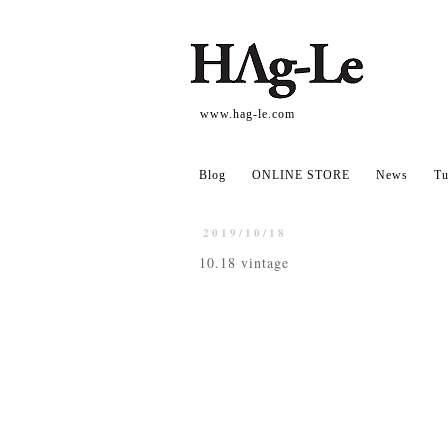
www.hag-le.com
Blog
ONLINE STORE
News
Tu
2019/10/18
10.18 vintage