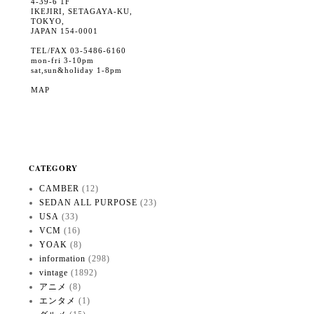
4-39-6 1F
IKEJIRI, SETAGAYA-KU,
TOKYO,
JAPAN 154-0001
TEL/FAX 03-5486-6160
mon-fri 3-10pm
sat,sun&holiday 1-8pm
MAP
CATEGORY
CAMBER
(12)
SEDAN ALL PURPOSE
(23)
USA
(33)
VCM
(16)
YOAK
(8)
information
(298)
vintage
(1892)
アニメ
(8)
エンタメ
(1)