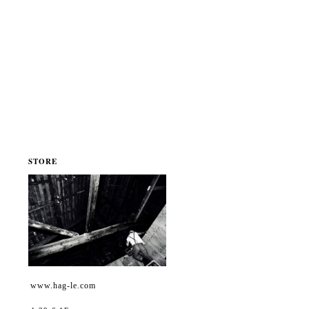
STORE
www.hag-le.com