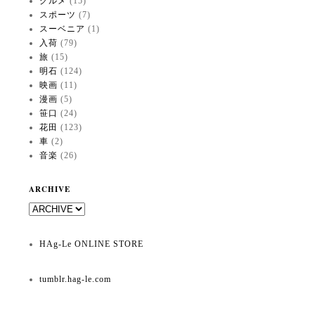
グルメ
(15)
スポーツ
(7)
スーベニア
(1)
入荷
(79)
旅
(15)
明石
(124)
映画
(11)
漫画
(5)
笹口
(24)
花田
(123)
車
(2)
音楽
(26)
ARCHIVE
HAg-Le ONLINE STORE
tumblr.hag-le.com