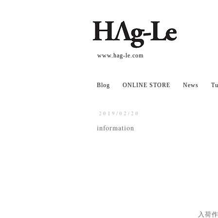
www.hag-le.com
Blog
ONLINE STORE
News
Tu
2019/02/20
information
入荷