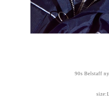
90s Belstaff n
size: