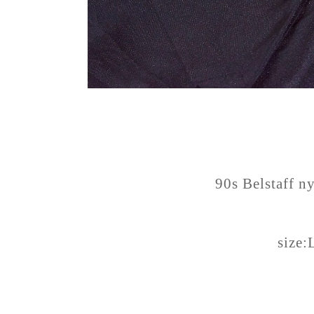
90s Belstaff n
size: