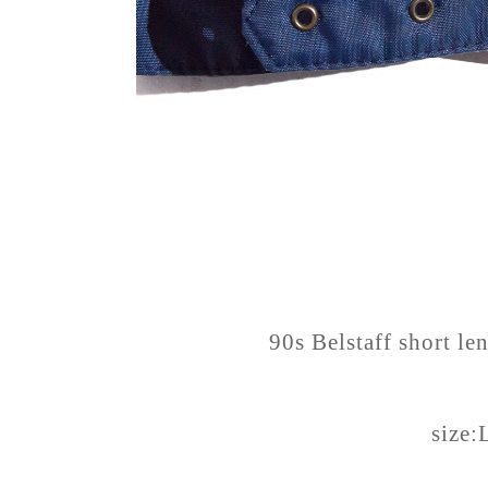
90s Belstaff short le
size: