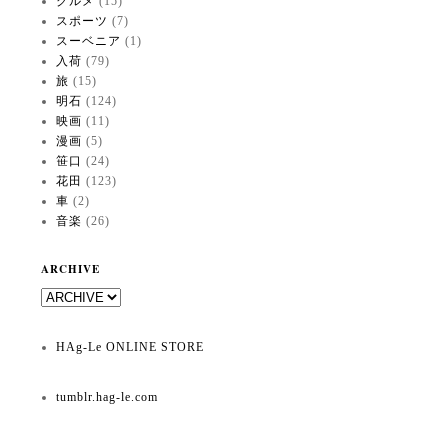
グルメ
(15)
スポーツ
(7)
スーベニア
(1)
入荷
(79)
旅
(15)
明石
(124)
映画
(11)
漫画
(5)
笹口
(24)
花田
(123)
車
(2)
音楽
(26)
ARCHIVE
HAg-Le ONLINE STORE
tumblr.hag-le.com