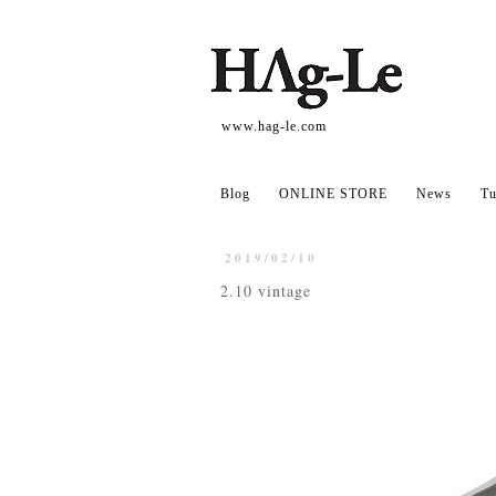
www.hag-le.com
Blog
ONLINE STORE
News
Tu
2019/02/10
2.10 vintage