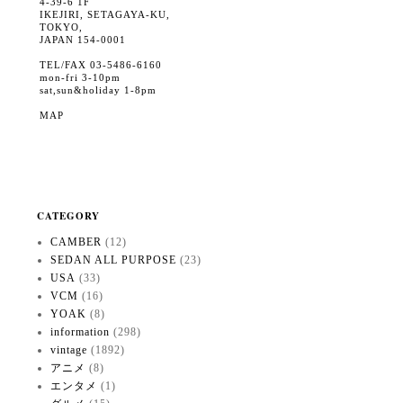
4-39-6 1F
IKEJIRI, SETAGAYA-KU,
TOKYO,
JAPAN 154-0001
TEL/FAX 03-5486-6160
mon-fri 3-10pm
sat,sun&holiday 1-8pm
MAP
CATEGORY
CAMBER
(12)
SEDAN ALL PURPOSE
(23)
USA
(33)
VCM
(16)
YOAK
(8)
information
(298)
vintage
(1892)
アニメ
(8)
エンタメ
(1)