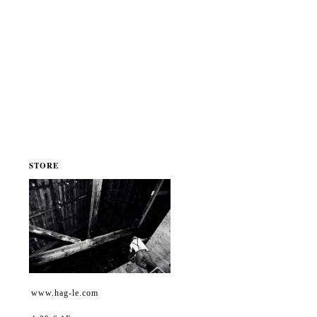
STORE
www.hag-le.com