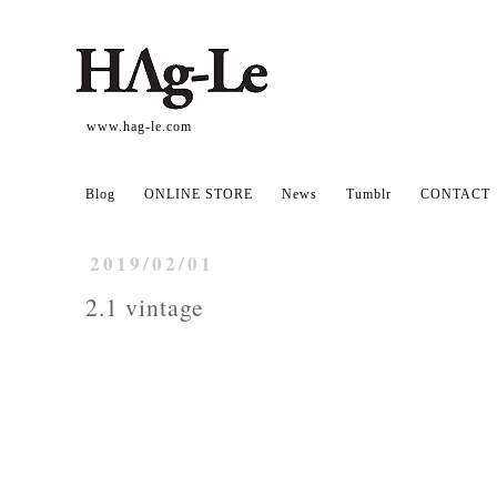
www.hag-le.com
Blog
ONLINE STORE
News
Tumblr
CONTACT
2019/02/01
2.1 vintage