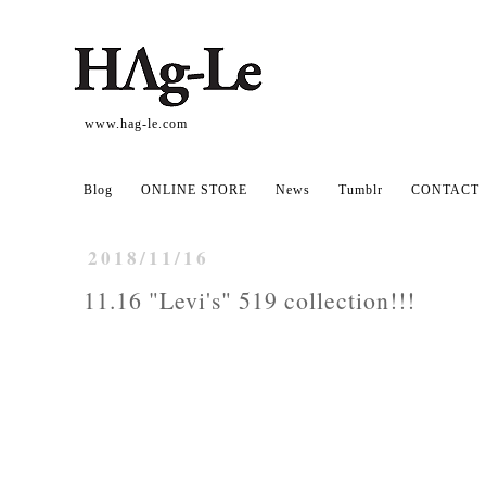
www.hag-le.com
Blog
ONLINE STORE
News
Tumblr
CONTACT
2018/11/16
11.16 "Levi's" 519 collection!!!