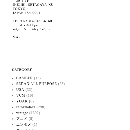
4-39-6 1F
IKEJIRI, SETAGAYA-KU,
TOKYO,
JAPAN 154-0001
TEL/FAX 03-5486-6160
mon-fri 3-10pm
sat,sun&holiday 1-8pm
MAP
CATEGORY
CAMBER
(12)
SEDAN ALL PURPOSE
(23)
USA
(33)
VCM
(16)
YOAK
(8)
information
(298)
vintage
(1892)
アニメ
(8)
エンタメ
(1)