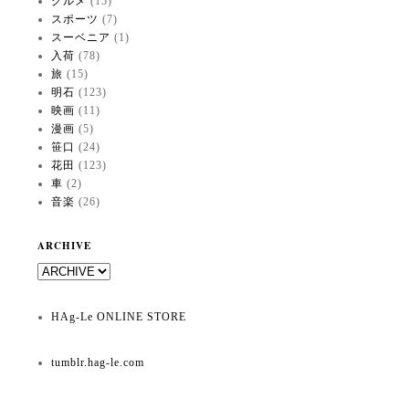
グルメ
(15)
スポーツ
(7)
スーベニア
(1)
入荷
(78)
旅
(15)
明石
(123)
映画
(11)
漫画
(5)
笹口
(24)
花田
(123)
車
(2)
音楽
(26)
ARCHIVE
HAg-Le ONLINE STORE
tumblr.hag-le.com