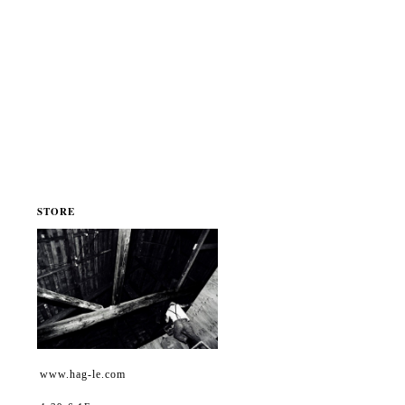
STORE
www.hag-le.com