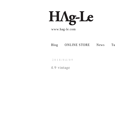
www.hag-le.com
Blog
ONLINE STORE
News
Tu
2018/04/09
4.9 vintage