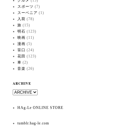
グルメ
(15)
スポーツ
(7)
スーベニア
(1)
入荷
(78)
旅
(15)
明石
(123)
映画
(11)
漫画
(5)
笹口
(24)
花田
(123)
車
(2)
音楽
(26)
ARCHIVE
HAg-Le ONLINE STORE
tumblr.hag-le.com