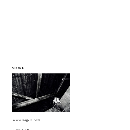
STORE
www.hag-le.com