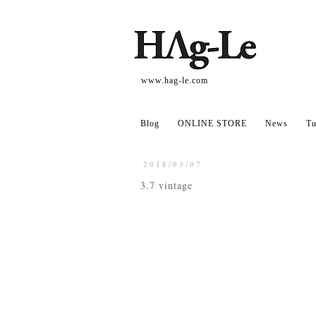
www.hag-le.com
Blog
ONLINE STORE
News
Tu
2018/03/07
3.7 vintage