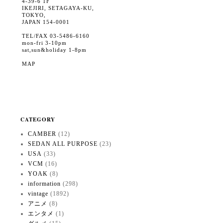
4-39-6 1F
IKEJIRI, SETAGAYA-KU,
TOKYO,
JAPAN 154-0001
TEL/FAX 03-5486-6160
mon-fri 3-10pm
sat,sun&holiday 1-8pm
MAP
CATEGORY
CAMBER
(12)
SEDAN ALL PURPOSE
(23)
USA
(33)
VCM
(16)
YOAK
(8)
information
(298)
vintage
(1892)
アニメ
(8)
エンタメ
(1)