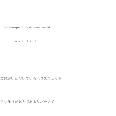
80s champion R/W boro sweat
size:fit like L
もご好評いただいているボロスウェット
タフな作りが魅力であるリバースで