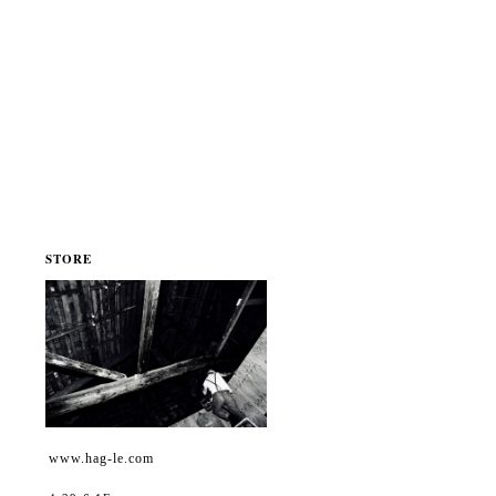
STORE
www.hag-le.com