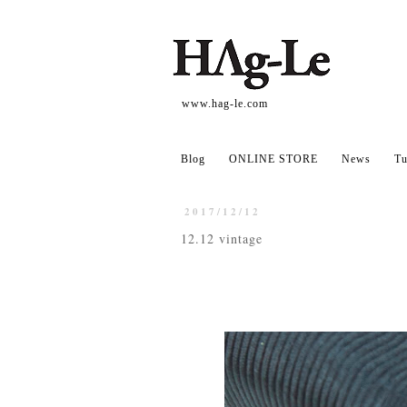
www.hag-le.com
Blog
ONLINE STORE
News
Tu
2017/12/12
12.12 vintage