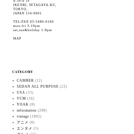
4-39-6 1F
IKEJIRI, SETAGAYA-KU,
TOKYO,
JAPAN 154-0001
TEL/FAX 03-5486-6160
mon-fri 3-10pm
sat,sun&holiday 1-8pm
MAP
CATEGORY
CAMBER
(12)
SEDAN ALL PURPOSE
(23)
USA
(33)
VCM
(16)
YOAK
(8)
information
(298)
vintage
(1892)
アニメ
(8)
エンタメ
(1)