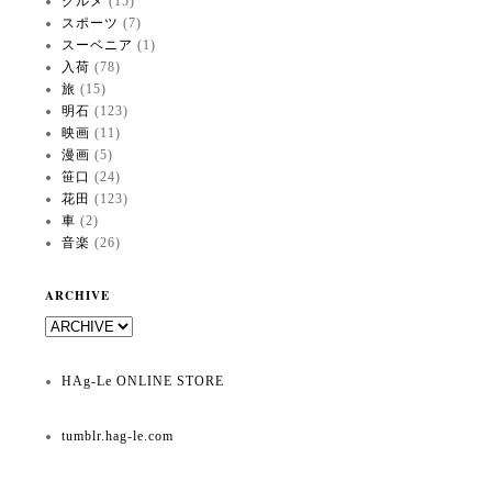
グルメ
(15)
スポーツ
(7)
スーベニア
(1)
入荷
(78)
旅
(15)
明石
(123)
映画
(11)
漫画
(5)
笹口
(24)
花田
(123)
車
(2)
音楽
(26)
ARCHIVE
HAg-Le ONLINE STORE
tumblr.hag-le.com