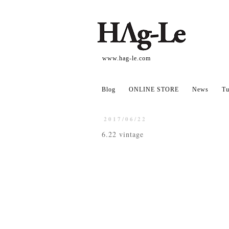
www.hag-le.com
Blog
ONLINE STORE
News
Tu
2017/06/22
6.22 vintage