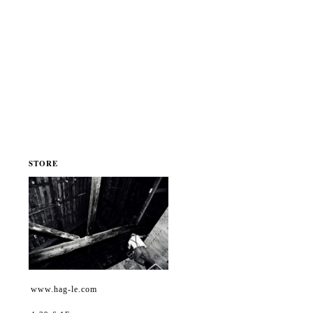
STORE
www.hag-le.com