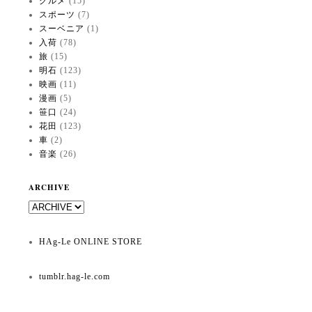
グルメ
(15)
スポーツ
(7)
スーベニア
(1)
入荷
(78)
旅
(15)
明石
(123)
映画
(11)
漫画
(5)
笹口
(24)
花田
(123)
車
(2)
音楽
(26)
ARCHIVE
HAg-Le ONLINE STORE
tumblr.hag-le.com