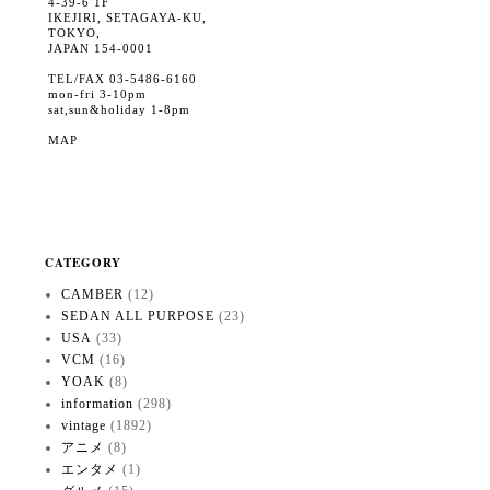
4-39-6 1F
IKEJIRI, SETAGAYA-KU,
TOKYO,
JAPAN 154-0001
TEL/FAX 03-5486-6160
mon-fri 3-10pm
sat,sun&holiday 1-8pm
MAP
CATEGORY
CAMBER
(12)
SEDAN ALL PURPOSE
(23)
USA
(33)
VCM
(16)
YOAK
(8)
information
(298)
vintage
(1892)
アニメ
(8)
エンタメ
(1)