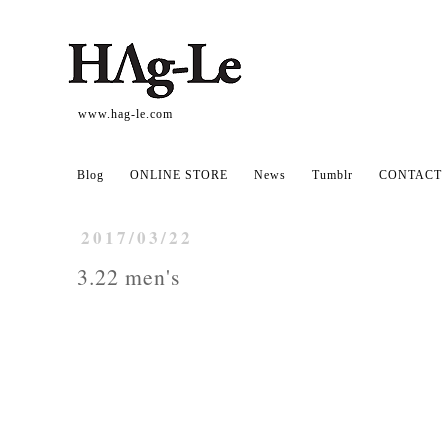
www.hag-le.com
Blog
ONLINE STORE
News
Tumblr
CONTACT
2017/03/22
3.22 men's