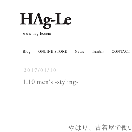
www.hag-le.com
Blog
ONLINE STORE
News
Tumblr
CONTACT
2017/01/10
1.10 men's -styling-
やはり、古着屋で働