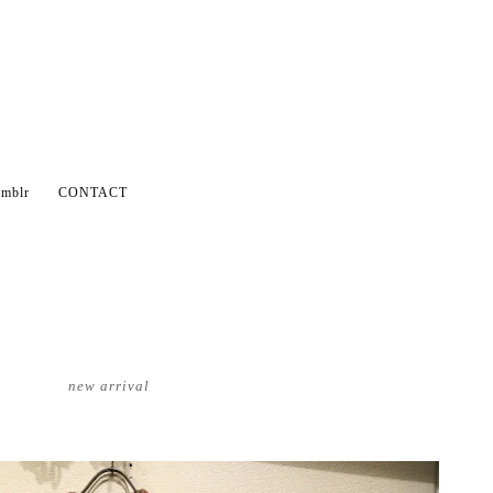
mblr
CONTACT
new arrival