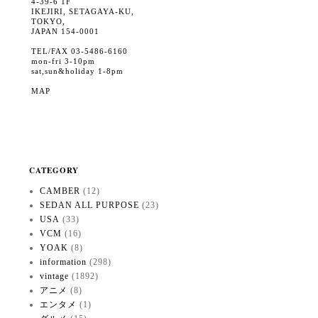
4-39-6 1F
IKEJIRI, SETAGAYA-KU,
TOKYO,
JAPAN 154-0001
TEL/FAX 03-5486-6160
mon-fri 3-10pm
sat,sun&holiday 1-8pm
MAP
CATEGORY
CAMBER
(12)
SEDAN ALL PURPOSE
(23)
USA
(33)
VCM
(16)
YOAK
(8)
information
(298)
vintage
(1892)
アニメ
(8)
エンタメ
(1)