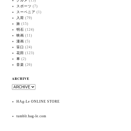
グルメ
(15)
スポーツ
(7)
スーベニア
(1)
入荷
(79)
旅
(15)
明石
(124)
映画
(11)
漫画
(5)
笹口
(24)
花田
(123)
車
(2)
音楽
(26)
ARCHIVE
HAg-Le ONLINE STORE
tumblr.hag-le.com