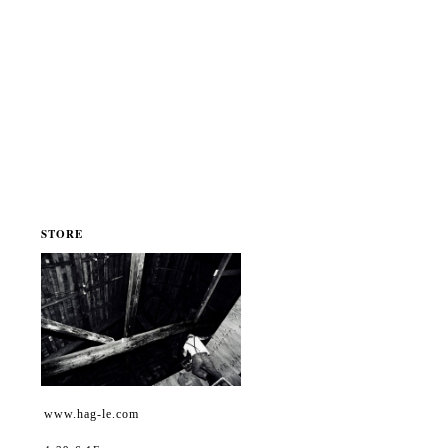
STORE
www.hag-le.com