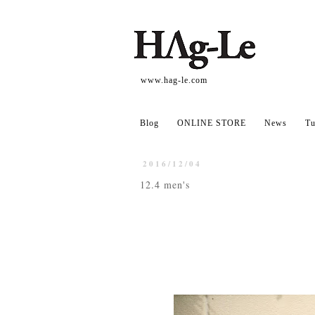
www.hag-le.com
Blog
ONLINE STORE
News
Tu
2016/12/04
12.4 men's