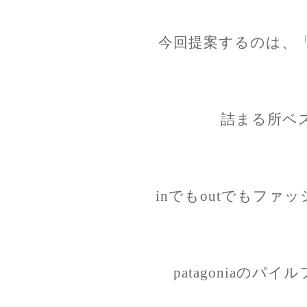
今回提案するのは、「i
詰まる所ベ
inでもoutでもファ
patagoniaのパ