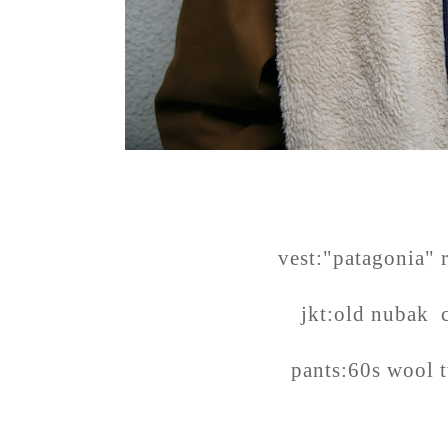
vest:"patagonia" r
jkt:old nubak c
pants:60s wool 