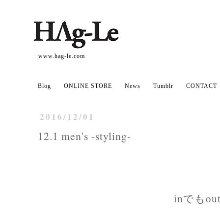
www.hag-le.com
Blog
ONLINE STORE
News
Tumblr
CONTACT
2016/12/01
12.1 men's -styling-
inでもo