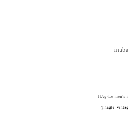
inab
HAg-Le men's i
@hagle_vinta