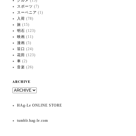
グルメ
(15)
スポーツ
(7)
スーベニア
(1)
入荷
(78)
旅
(15)
明石
(123)
映画
(11)
漫画
(5)
笹口
(24)
花田
(123)
車
(2)
音楽
(26)
ARCHIVE
HAg-Le ONLINE STORE
tumblr.hag-le.com