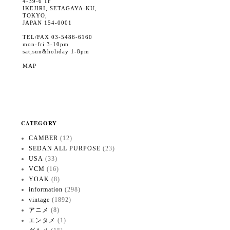
4-39-6 1F
IKEJIRI, SETAGAYA-KU,
TOKYO,
JAPAN 154-0001
TEL/FAX 03-5486-6160
mon-fri 3-10pm
sat,sun&holiday 1-8pm
MAP
CATEGORY
CAMBER
(12)
SEDAN ALL PURPOSE
(23)
USA
(33)
VCM
(16)
YOAK
(8)
information
(298)
vintage
(1892)
アニメ
(8)
エンタメ
(1)