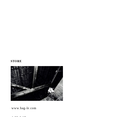
STORE
www.hag-le.com