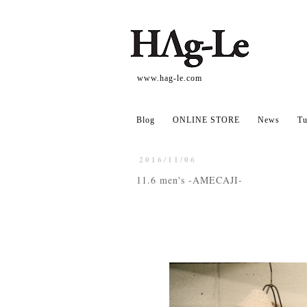
www.hag-le.com
Blog
ONLINE STORE
News
Tu
2016/11/06
11.6 men's -AMECAJI-