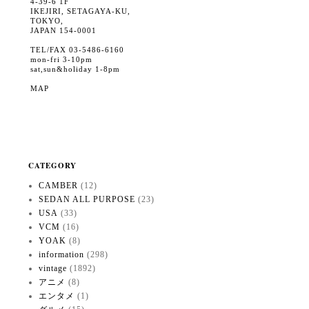
4-39-6 1F
IKEJIRI, SETAGAYA-KU,
TOKYO,
JAPAN 154-0001
TEL/FAX 03-5486-6160
mon-fri 3-10pm
sat,sun&holiday 1-8pm
MAP
CATEGORY
CAMBER
(12)
SEDAN ALL PURPOSE
(23)
USA
(33)
VCM
(16)
YOAK
(8)
information
(298)
vintage
(1892)
アニメ
(8)
エンタメ
(1)