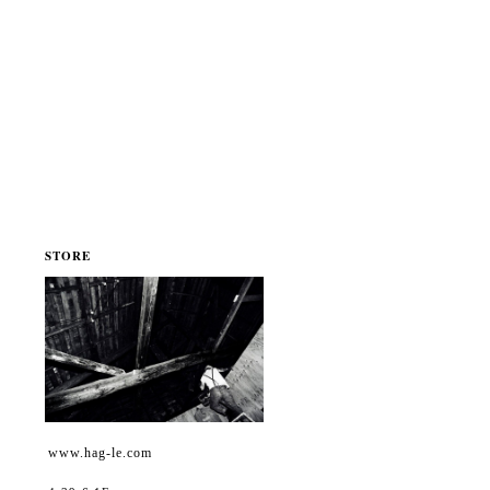
STORE
www.hag-le.com