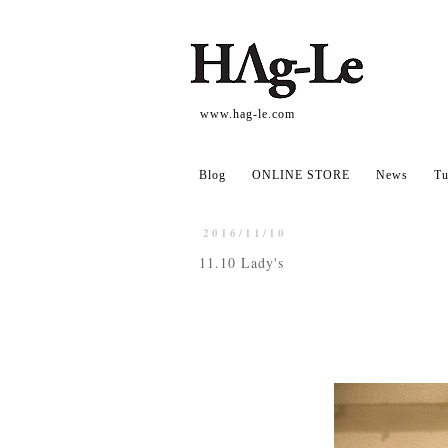
www.hag-le.com
Blog
ONLINE STORE
News
Tu
2016/11/10
11.10 Lady's