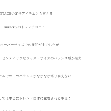
INTAGEの定番アイテムとも言える
Burberryのトレンチコート
はオーバーサイズでの展開が主でしたが
ーセンティックなジャストサイズのバランス感が魅力
ナルでのこのバランスがなかなか巡り会えない
しては本当にトレンド自体に左右される事無く