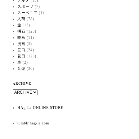
グルメ
(15)
スポーツ
(7)
スーベニア
(1)
入荷
(78)
旅
(15)
明石
(123)
映画
(11)
漫画
(5)
笹口
(24)
花田
(123)
車
(2)
音楽
(26)
ARCHIVE
HAg-Le ONLINE STORE
tumblr.hag-le.com