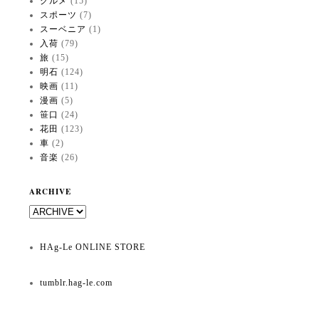
グルメ
(15)
スポーツ
(7)
スーベニア
(1)
入荷
(79)
旅
(15)
明石
(124)
映画
(11)
漫画
(5)
笹口
(24)
花田
(123)
車
(2)
音楽
(26)
ARCHIVE
HAg-Le ONLINE STORE
tumblr.hag-le.com