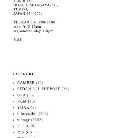
4-39-6 1F
IKEJIRI, SETAGAYA-KU,
TOKYO,
JAPAN 154-0001
TEL/FAX 03-5486-6160
mon-fri 3-10pm
sat,sun&holiday 1-8pm
MAP
CATEGORY
CAMBER
(12)
SEDAN ALL PURPOSE
(23)
USA
(33)
VCM
(16)
YOAK
(8)
information
(298)
vintage
(1892)
アニメ
(8)
エンタメ
(1)