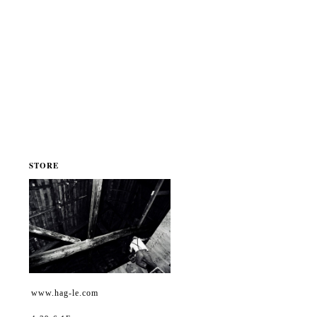
STORE
www.hag-le.com