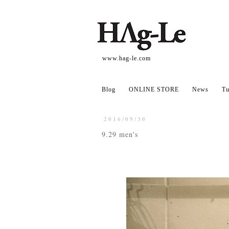
www.hag-le.com
Blog
ONLINE STORE
News
Tu
2016/09/30
9.29 men's