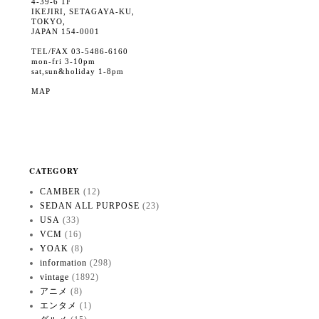
4-39-6 1F
IKEJIRI, SETAGAYA-KU,
TOKYO,
JAPAN 154-0001
TEL/FAX 03-5486-6160
mon-fri 3-10pm
sat,sun&holiday 1-8pm
MAP
CATEGORY
CAMBER
(12)
SEDAN ALL PURPOSE
(23)
USA
(33)
VCM
(16)
YOAK
(8)
information
(298)
vintage
(1892)
アニメ
(8)
エンタメ
(1)