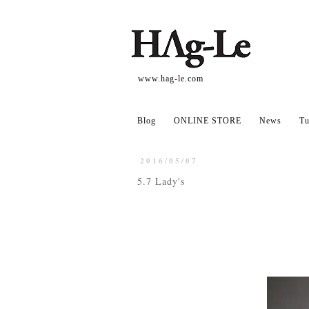
www.hag-le.com
Blog
ONLINE STORE
News
Tu
2016/05/07
5.7 Lady's