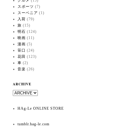
グルメ
(15)
スポーツ
(7)
スーベニア
(1)
入荷
(79)
旅
(15)
明石
(124)
映画
(11)
漫画
(5)
笹口
(24)
花田
(123)
車
(2)
音楽
(26)
ARCHIVE
HAg-Le ONLINE STORE
tumblr.hag-le.com