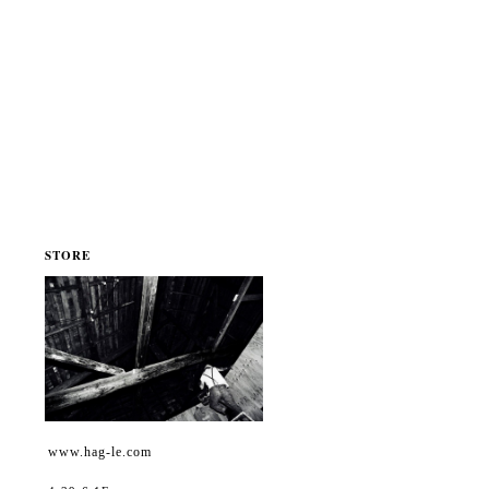
STORE
www.hag-le.com