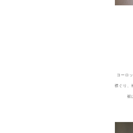
ヨーロ
襟ぐり、
裾