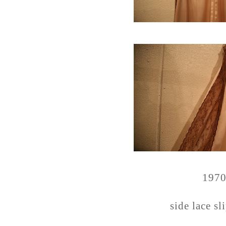
197
side lace sl