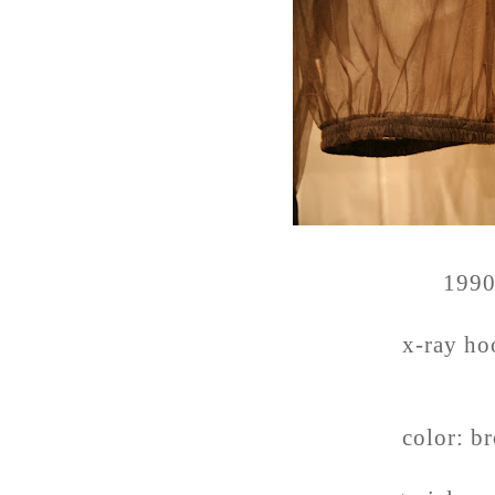
199
x-ray ho
color: b