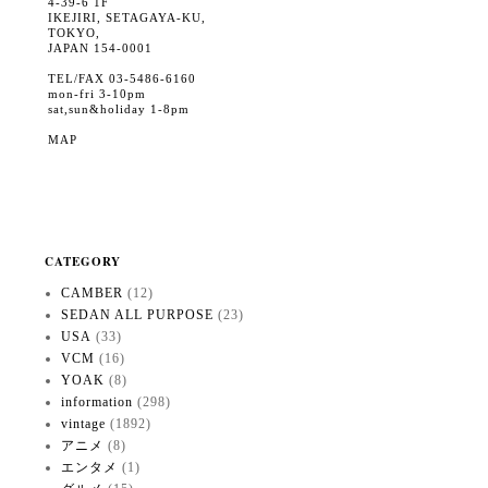
4-39-6 1F
IKEJIRI, SETAGAYA-KU,
TOKYO,
JAPAN 154-0001
TEL/FAX 03-5486-6160
mon-fri 3-10pm
sat,sun&holiday 1-8pm
MAP
CATEGORY
CAMBER
(12)
SEDAN ALL PURPOSE
(23)
USA
(33)
VCM
(16)
YOAK
(8)
information
(298)
vintage
(1892)
アニメ
(8)
エンタメ
(1)