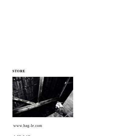
STORE
www.hag-le.com