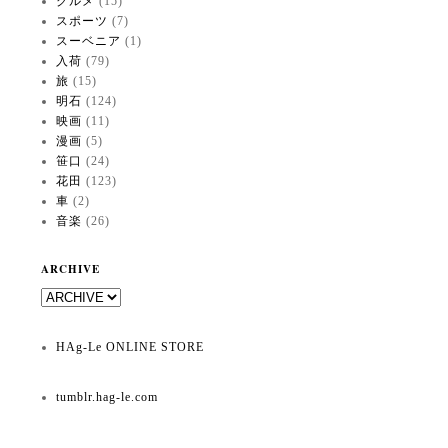
グルメ
(15)
スポーツ
(7)
スーベニア
(1)
入荷
(79)
旅
(15)
明石
(124)
映画
(11)
漫画
(5)
笹口
(24)
花田
(123)
車
(2)
音楽
(26)
ARCHIVE
HAg-Le ONLINE STORE
tumblr.hag-le.com