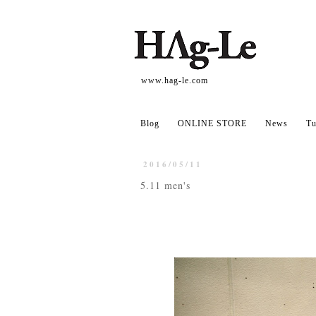
www.hag-le.com
Blog
ONLINE STORE
News
Tu
2016/05/11
5.11 men's