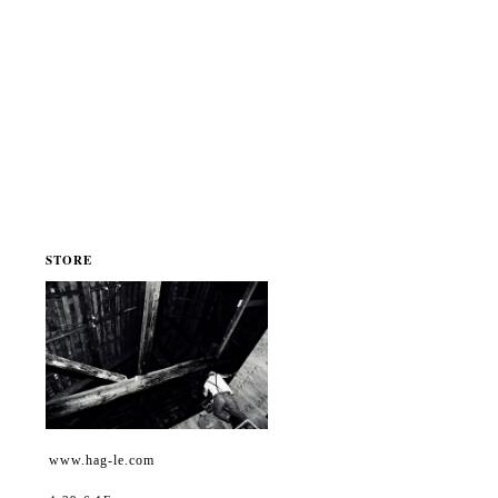
STORE
www.hag-le.com