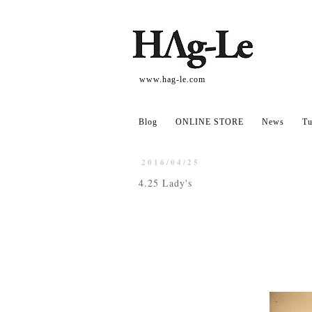
www.hag-le.com
Blog
ONLINE STORE
News
Tu
2016/04/25
4.25 Lady's