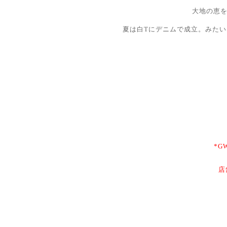
大地の恵
夏は白Tにデニムで成立。みた
*G
店