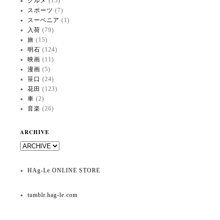
グルメ
(15)
スポーツ
(7)
スーベニア
(1)
入荷
(79)
旅
(15)
明石
(124)
映画
(11)
漫画
(5)
笹口
(24)
花田
(123)
車
(2)
音楽
(26)
ARCHIVE
HAg-Le ONLINE STORE
tumblr.hag-le.com