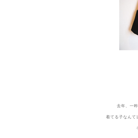
去年、一
着てる子なんて