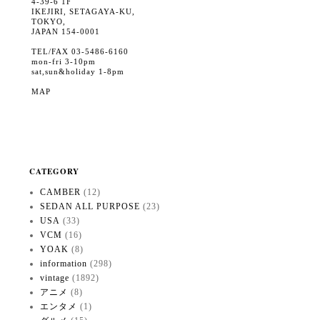
4-39-6 1F
IKEJIRI, SETAGAYA-KU,
TOKYO,
JAPAN 154-0001
TEL/FAX 03-5486-6160
mon-fri 3-10pm
sat,sun&holiday 1-8pm
MAP
CATEGORY
CAMBER
(12)
SEDAN ALL PURPOSE
(23)
USA
(33)
VCM
(16)
YOAK
(8)
information
(298)
vintage
(1892)
アニメ
(8)
エンタメ
(1)